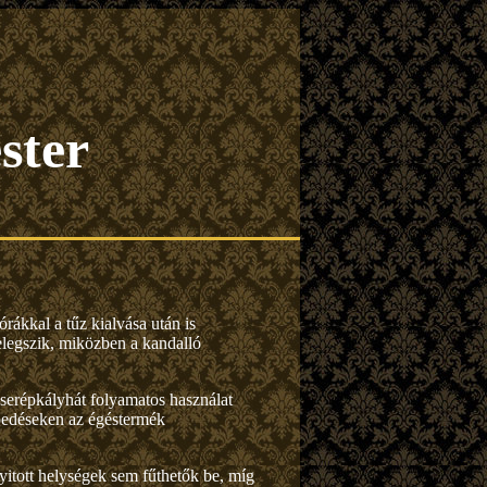
ster
rákkal a tűz kialvása után is
melegszik, miközben a kandalló
cserépkályhát folyamatos használat
repedéseken az égéstermék
yitott helységek sem fűthetők be, míg