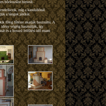
s hőeloszlást biztosít.
l rendelkezik, míg a kandallónál
jük a lángok játékát.
ik főleg fűtésre akarják használni. A
z idény végéig használják, így
t és a hosszú felfűtési idő miatti