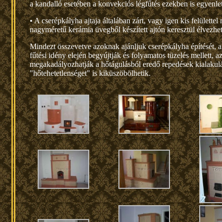
a kandalló esetében a konvekciós légfűtés ezekben is egyenlete
• A cserépkályha ajtaja általában zárt, vagy igen kis felülette
nagyméretű kerámia üvegből készített ajtón keresztül élvezhet
Mindezt összevetve azoknak ajánljuk cserépkályha építését, ak
fűtési idény elején begyújtják és folyamatos tüzelés mellett, a
megakadályozhatják a hőtágulásból eredő repedések kialakulásá
"hőtehetetlenséget" is kiküszöbölhetik.