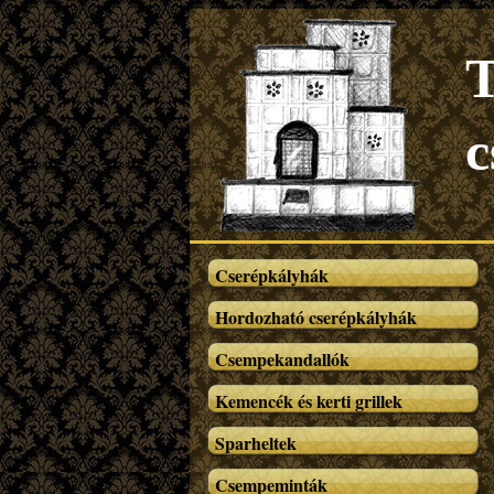
T
c
Cserépkályhák
Hordozható cserépkályhák
Csempekandallók
Kemencék és kerti grillek
Sparheltek
Csempeminták