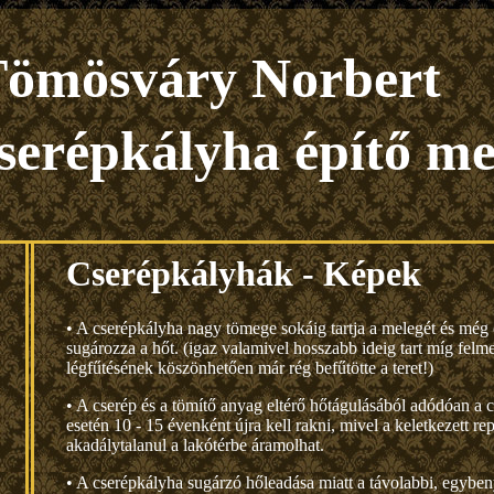
ömösváry Norbert
serépkályha építő me
Cserépkályhák - Képek
• A cserépkályha nagy tömege sokáig tartja a melegét és még ó
sugározza a hőt. (igaz valamivel hosszabb ideig tart míg fel
légfűtésének köszönhetően már rég befűtötte a teret!)
• A cserép és a tömítő anyag eltérő hőtágulásából adódóan a 
esetén 10 - 15 évenként újra kell rakni, mivel a keletkezett 
akadálytalanul a lakótérbe áramolhat.
• A cserépkályha sugárzó hőleadása miatt a távolabbi, egyben